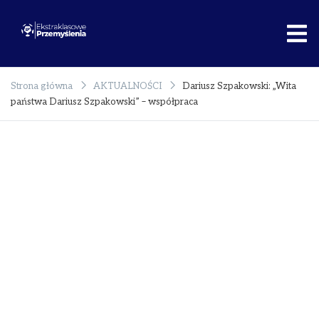
Przejdź
do
treści
Ekstraklasowe
Rzetelnie o
Przemyślenia
polskim sporcie!
Strona główna
AKTUALNOŚCI
Dariusz Szpakowski: „Wita
państwa Dariusz Szpakowski” – współpraca