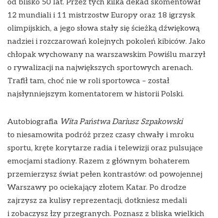
od blisko 50 lat. Przez tych kilka dekad skomentował
12 mundiali i 11 mistrzostw Europy oraz 18 igrzysk
olimpijskich, a jego słowa stały się ścieżką dźwiękową
nadziei i rozczarowań kolejnych pokoleń kibiców. Jako
chłopak wychowany na warszawskim Powiślu marzył
o rywalizacji na największych sportowych arenach.
Trafił tam, choć nie w roli sportowca – został
najsłynniejszym komentatorem w historii Polski.
Autobiografia
Wita Państwa Dariusz Szpakowski
to niesamowita podróż przez czasy chwały i mroku
sportu, kręte korytarze radia i telewizji oraz pulsujące
emocjami stadiony. Razem z głównym bohaterem
przemierzysz świat pełen kontrastów: od powojennej
Warszawy po ociekający złotem Katar. Po drodze
zajrzysz za kulisy reprezentacji, dotkniesz medali
i zobaczysz łzy przegranych. Poznasz z bliska wielkich