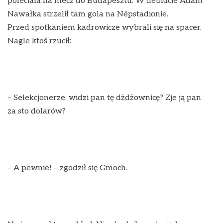
poleciała na mecz do Budapesztu. W debiucie Adam
Nawałka strzelił tam gola na Népstadionie.
Przed spotkaniem kadrowicze wybrali się na spacer.
Nagle ktoś rzucił:
– Selekcjonerze, widzi pan tę dżdżownicę? Zje ją pan
za sto dolarów?
– A pewnie! – zgodził się Gmoch.