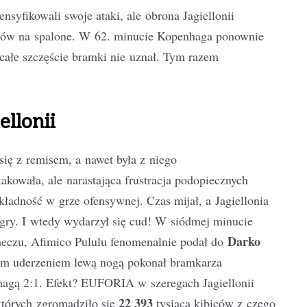
nsyfikowali swoje ataki, ale obrona Jagiellonii
zyków na spalone. W 62. minucie Kopenhaga ponownie
 całe szczęście bramki nie uznał. Tym razem
ellonii
ię z remisem, a nawet była z niego
kowała, ale narastająca frustracja podopiecznych
kładność w grze ofensywnej. Czas mijał, a Jagiellonia
 gry. I wtedy wydarzył się cud! W siódmej minucie
Darko
eczu, Afimico Pululu fenomenalnie podał do
ym uderzeniem lewą nogą pokonał bramkarza
hagą 2:1. Efekt? EUFORIA w szeregach Jagiellonii
22 393
których zgromadziło się
tysiąca kibiców z czego