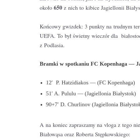
650
około
z nich to kibice Jagiellonii Biały
Końcowy gwizdek: 3 punkty na trudnym ter
UEFA. To był świetny wieczór dla białostoc
z Podlasia.
Bramki w spotkaniu FC Kopenhaga — Jag
12′ P. Hatzidiakos — (FC Kopenhaga)
51′ A. Pululu — (Jagiellonia Białystok)
90+7′ D. Churlinov (Jagiellonia Białysto
A na koniec zapraszamy na vloga z tego n
Białowąsa oraz Roberta Stępkowskiego: