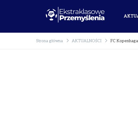
AKTU
Ekstraklasowe
Rzetelnie o polskim sporcie!
Przemyślenia
Strona główna
AKTUALNOŚCI
FC Kopenhaga –