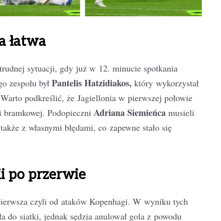
a łatwa
 trudnej sytuacji, gdy już w 12. minucie spotkania
Pantelis Hatzidiakos,
ego zespołu był
który wykorzystał
Warto podkreślić, że Jagiellonia w pierwszej połowie
Adriana Siemieńca
ji bramkowej. Podopieczni
musieli
 także z własnymi błędami, co zapewne stało się
.
ii po przerwie
pierwsza czyli od ataków Kopenhagi. W wyniku tych
a do siatki, jednak sędzia anulował gola z powodu