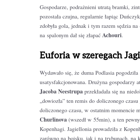
Gospodarze, podrażnieni utratą bramki, zinte
pozostała czujna, regularnie łapiąc Duńc
zdobyła gola, jednak i tym razem sędzia na
Achouri
na spalonym dał się złapać
.
Euforia w szeregach Jagi
Wydawało się, że duma Podlasia pogodziła s
usatysfakcjonowana. Drużyna gospodarzy ata
Jacoba Neestrupa
przekładała się na niedo
„dowiozła” ten remis do doliczonego czasu
doliczonego czasu, w ostatnim momencie m
Churlinova
(wszedł w 55min), a ten pewn
Kopenhagi. Jagiellonia prowadziła z Kopen
zarówno na boisku, jak i na trybunach, na 