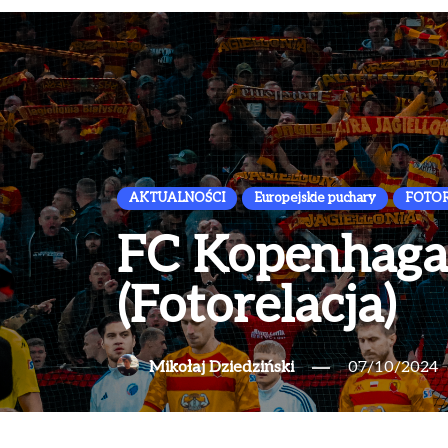
AKTUALNOŚCI
Europejskie puchary
FOTOR
FC Kopenhaga –
(Fotorelacja)
Mikołaj Dziedziński
07/10/2024