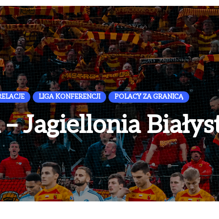
ELACJE
LIGA KONFERENCJI
POLACY ZA GRANICĄ
 Jagiellonia Białys