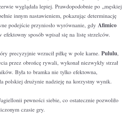
rzerwie wyglądała lepiej. Prawdopodobnie po „męskiej
pełnie innym nastawieniem, pokazując determinację
Afimico
ywne podejście przyniosło wyrównanie, gdy
w efektowny sposób wpisał się na listę strzelców.
Pululu
tóry precyzyjnie wrzucił piłkę w pole karne.
,
cia przez obrońcę rywali, wykonał niezwykły strzał
ików. Była to bramka nie tylko efektowna,
a polskiej drużynie nadzieję na korzystny wynik.
giellonii pewności siebie, co ostatecznie pozwoliło
iczonym czasie gry.