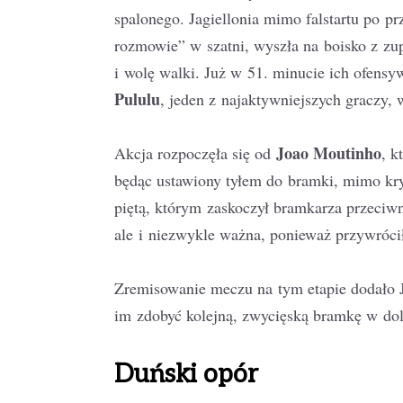
spalonego. Jagiellonia mimo falstartu po p
rozmowie” w szatni, wyszła na boisko z zu
i wolę walki. Już w 51. minucie ich ofens
Pululu
, jeden z najaktywniejszych graczy, 
Joao Moutinho
Akcja rozpoczęła się od
, k
będąc ustawiony tyłem do bramki, mimo kry
piętą, którym zaskoczył bramkarza przeciwn
ale i niezwykle ważna, ponieważ przywrócił
Zremisowanie meczu na tym etapie dodało Ja
im zdobyć kolejną, zwycięską bramkę w dol
Duński opór