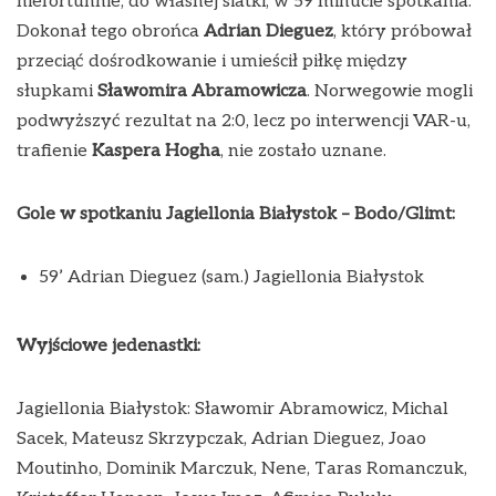
niefortunnie, do własnej siatki, w 59 minucie spotkania.
Dokonał tego obrońca
Adrian Dieguez
, który próbował
przeciąć dośrodkowanie i umieścił piłkę między
słupkami
Sławomira Abramowicza
. Norwegowie mogli
podwyższyć rezultat na 2:0, lecz po interwencji VAR-u,
trafienie
Kaspera Hogha
, nie zostało uznane.
Gole w spotkaniu Jagiellonia Białystok – Bodo/Glimt:
59’ Adrian Dieguez (sam.) Jagiellonia Białystok
Wyjściowe jedenastki:
Jagiellonia Białystok: Sławomir Abramowicz, Michal
Sacek, Mateusz Skrzypczak, Adrian Dieguez, Joao
Moutinho, Dominik Marczuk, Nene, Taras Romanczuk,