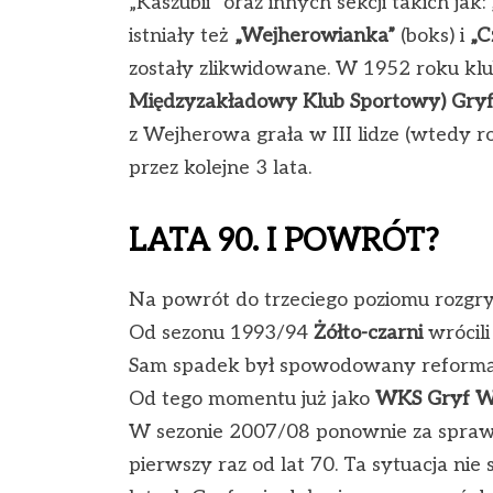
„Kaszubii” oraz innych sekcji takich jak: 
istniały też
„Wejherowianka”
(boks) i
„C
zostały zlikwidowane. W 1952 roku klu
Międzyzakładowy Klub Sportowy) Gry
z Wejherowa grała w III lidze (wtedy 
przez kolejne 3 lata.
LATA 90. I POWRÓT?
Na powrót do trzeciego poziomu roz
Od sezonu 1993/94
Żółto-czarni
wrócili 
Sam spadek był spowodowany reformą 
Od tego momentu już jako
WKS Gryf W
W sezonie 2007/08 ponownie za sprawą
pierwszy raz od lat 70. Ta sytuacja ni