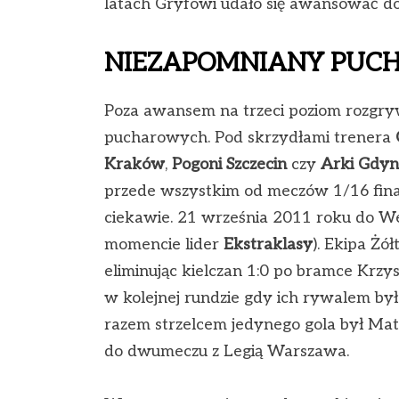
latach Gryfowi udało się awansować do I
NIEZAPOMNIANY PUCH
Poza awansem na trzeci poziom rozgryw
pucharowych. Pod skrzydłami trenera
Kraków
,
Pogoni Szczecin
czy
Arki Gdyn
przede wszystkim od meczów 1/16 fina
ciekawie. 21 września 2011 roku do W
momencie lider
Ekstraklasy
). Ekipa Żó
eliminując kielczan 1:0 po bramce Krzy
w kolejnej rundzie gdy ich rywalem by
razem strzelcem jedynego gola był Mate
do dwumeczu z Legią Warszawa.