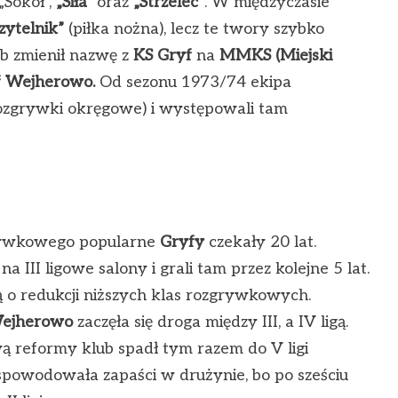
„Sokół”,
„Siła”
oraz
„Strzelec”
. W międzyczasie
zytelnik”
(piłka nożna), lecz te twory szybko
b zmienił nazwę z
KS Gryf
na
MMKS (Miejski
f Wejherowo.
Od sezonu 1973/74 ekipa
rozgrywki okręgowe) i występowali tam
grywkowego popularne
Gryfy
czekały 20 lat.
na III ligowe salony i grali tam przez kolejne 5 lat.
o redukcji niższych klas rozgrywkowych.
ejherowo
zaczęła się droga między III, a IV ligą.
 reformy klub spadł tym razem do V ligi
e spowodowała zapaści w drużynie, bo po sześciu