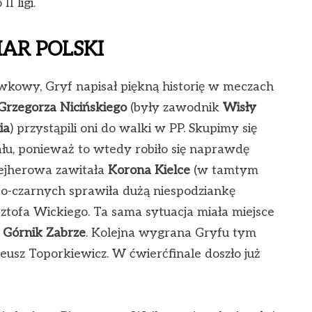
I ligi.
AR POLSKI
kowy, Gryf napisał piękną historię w meczach
Grzegorza Nicińskiego
(były zawodnik
Wisły
ia
) przystąpili oni do walki w PP. Skupimy się
łu, ponieważ to wtedy robiło się naprawdę
ejherowa zawitała
Korona Kielce
(w tamtym
łto-czarnych sprawiła dużą niespodziankę
sztofa Wickiego. Ta sama sytuacja miała miejsce
ł
Górnik Zabrze
. Kolejna wygrana Gryfu tym
usz Toporkiewicz. W ćwierćfinale doszło już