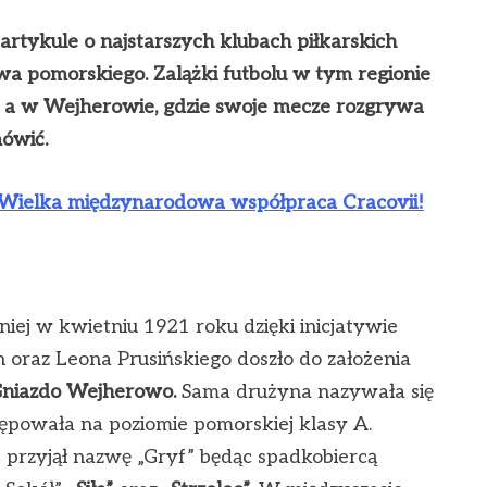
 artykule o najstarszych klubach piłkarskich
a pomorskiego. Zalążki futbolu w tym regionie
, a w Wejherowie, gdzie swoje mecze rozgrywa
mówić.
lka międzynarodowa współpraca Cracovii!
niej w kwietniu 1921 roku dzięki inicjatywie
h oraz Leona Prusińskiego doszło do założenia
Gniazdo Wejherowo.
Sama drużyna nazywała się
ępowała na poziomie pomorskiej klasy A.
 przyjął nazwę „Gryf” będąc spadkobiercą