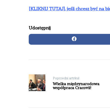
[KLIKNIJ TUTAJ], jeśli chcesz być na b
Udostępnij
Nawigacja
Poprzedni artykuł
wpisu
Wielka międzynarodowa
współpraca Cracovii!