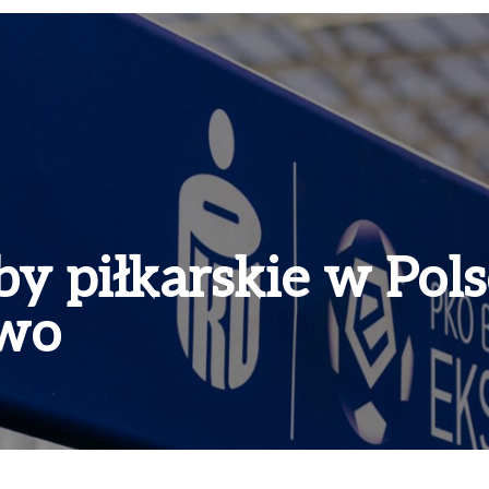
by piłkarskie w Pols
owo