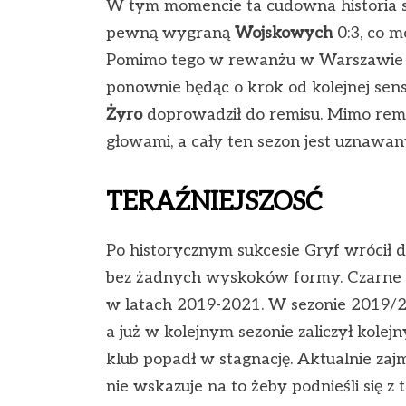
W tym momencie ta cudowna historia s
pewną wygraną
Wojskowych
0:3, co m
Pomimo tego w rewanżu w Warszawie G
ponownie będąc o krok od kolejnej sens
Żyro
doprowadził do remisu. Mimo remi
głowami, a cały ten sezon jest uznawany 
TERAŹNIEJSZOSĆ
Po historycznym sukcesie Gryf wrócił do
bez żadnych wyskoków formy. Czarne 
w latach 2019-2021. W sezonie 2019/2
a już w kolejnym sezonie zaliczył kolej
klub popadł w stagnację. Aktualnie zajm
nie wskazuje na to żeby podnieśli się z