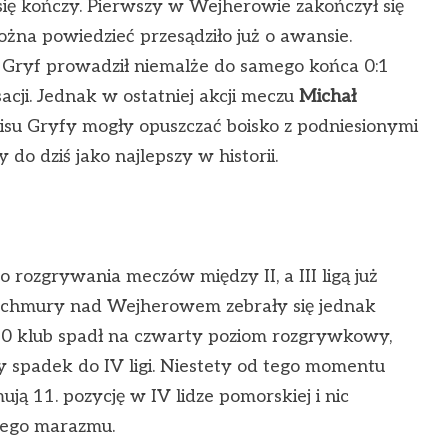
ię kończy. Pierwszy w Wejherowie zakończył się
ożna powiedzieć przesądziło już o awansie.
ryf prowadził niemalże do samego końca 0:1
acji. Jednak w ostatniej akcji meczu
Michał
su Gryfy mogły opuszczać boisko z podniesionymi
do dziś jako najlepszy w historii.
 rozgrywania meczów między II, a III ligą już
chmury nad Wejherowem zebrały się jednak
0 klub spadł na czwarty poziom rozgrywkowy,
ny spadek do IV ligi. Niestety od tego momentu
ują 11. pozycję w IV lidze pomorskiej i nic
 tego marazmu.