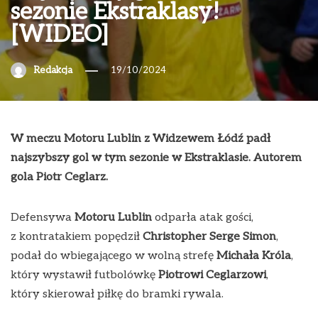
sezonie Ekstraklasy!
[WIDEO]
Redakcja
19/10/2024
W meczu Motoru Lublin z Widzewem Łódź padł
najszybszy gol w tym sezonie w Ekstraklasie. Autorem
gola Piotr Ceglarz.
Defensywa
Motoru Lublin
odparła atak gości,
z kontratakiem popędził
Christopher Serge Simon
,
podał do wbiegającego w wolną strefę
Michała Króla
,
który wystawił futbolówkę
Piotrowi Ceglarzowi
,
który skierował piłkę do bramki rywala.