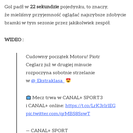
Gol padł w
22 sekundzie
pojedynku, to znaczy,
że mieliśmy przyjemność oglądać najszybsze zdobycie
bramki w tym sezonie przez jakikolwiek zespół.
WIDEO :
Cudowny początek Motoru! Piotr
Ceglarz już w drugiej minucie
rozpoczyna sobotnie strzelanie
w
@_Ekstraklasa_
Mecz trwa w CANAL+ SPORT3
i CANAL+ online:
https://t.co/LrK3rlrlEG
pic.twitter.com/qrMBS8SswT
— CANAL+ SPORT