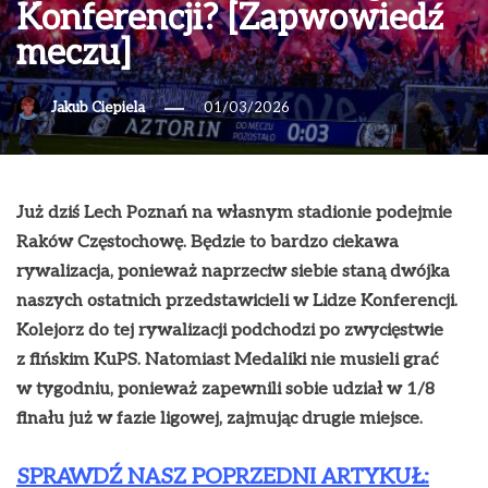
Konferencji? [Zapwowiedź
meczu]
Jakub Ciepiela
01/03/2026
Już dziś Lech Poznań na własnym stadionie podejmie
Raków Częstochowę. Będzie to bardzo ciekawa
rywalizacja, ponieważ naprzeciw siebie staną dwójka
naszych ostatnich przedstawicieli w Lidze Konferencji.
Kolejorz do tej rywalizacji podchodzi po zwycięstwie
z fińskim KuPS. Natomiast Medaliki nie musieli grać
w tygodniu, ponieważ zapewnili sobie udział w 1/8
finału już w fazie ligowej, zajmując drugie miejsce.
SPRAWDŹ NASZ POPRZEDNI ARTYKUŁ: