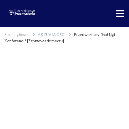
Przejdź
do
treści
Ekstraklasowe
Rzetelnie o
Przemyślenia
polskim sporcie!
Strona główna
AKTUALNOŚCI
Przedwczesny finał Ligi
Konferencji? [Zapwowiedź meczu]