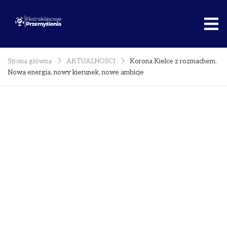
Przejdź
do
treści
Ekstraklasowe
Rzetelnie o
Przemyślenia
polskim sporcie!
Strona główna
AKTUALNOŚCI
Korona Kielce z rozmachem.
Nowa energia, nowy kierunek, nowe ambicje