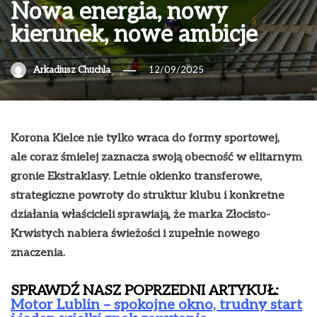
Nowa energia, nowy
kierunek, nowe ambicje
Arkadiusz Chuchla
12/09/2025
Korona Kielce nie tylko wraca do formy sportowej,
ale coraz śmielej zaznacza swoją obecność w elitarnym
gronie Ekstraklasy. Letnie okienko transferowe,
strategiczne powroty do struktur klubu i konkretne
działania właścicieli sprawiają, że marka Złocisto-
Krwistych nabiera świeżości i zupełnie nowego
znaczenia.
SPRAWDŹ NASZ POPRZEDNI ARTYKUŁ:
Motor Lublin – spokojne okno, trudny start